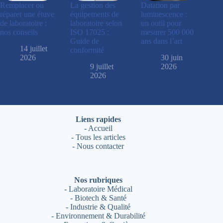
Remplacer ou
La gestion des
Datation par
réparer une étuve
équipements de
luminescence :
de laboratoire :
laboratoire selon
un outil pour
nos conseils
ISO 17025 :
mesurer 500 000
Guide de
ans dans l’art
14 juillet
conformité
2026
30 juin
9 juillet
2026
2026
Liens rapides
-
Accueil
-
Tous les articles
-
Nous contacter
Nos rubriques
-
Laboratoire Médical
-
Biotech & Santé
-
Industrie & Qualité
-
Environnement & Durabilité