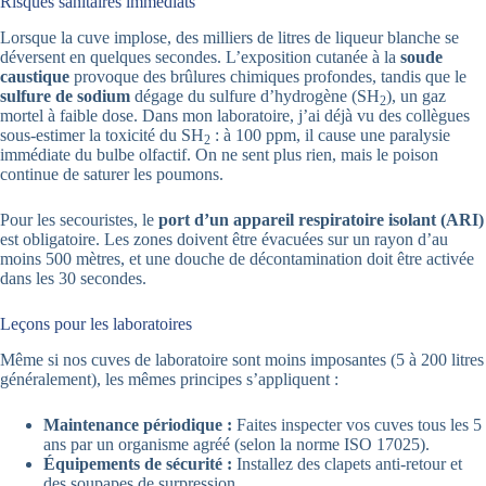
Risques sanitaires immédiats
Lorsque la cuve implose, des milliers de litres de liqueur blanche se
déversent en quelques secondes. L’exposition cutanée à la
soude
caustique
provoque des brûlures chimiques profondes, tandis que le
sulfure de sodium
dégage du sulfure d’hydrogène (SH
), un gaz
2
mortel à faible dose. Dans mon laboratoire, j’ai déjà vu des collègues
sous-estimer la toxicité du SH
: à 100 ppm, il cause une paralysie
2
immédiate du bulbe olfactif. On ne sent plus rien, mais le poison
continue de saturer les poumons.
Pour les secouristes, le
port d’un appareil respiratoire isolant (ARI)
est obligatoire. Les zones doivent être évacuées sur un rayon d’au
moins 500 mètres, et une douche de décontamination doit être activée
dans les 30 secondes.
Leçons pour les laboratoires
Même si nos cuves de laboratoire sont moins imposantes (5 à 200 litres
généralement), les mêmes principes s’appliquent :
Maintenance périodique :
Faites inspecter vos cuves tous les 5
ans par un organisme agréé (selon la norme ISO 17025).
Équipements de sécurité :
Installez des clapets anti-retour et
des soupapes de surpression.