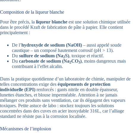
Composition de la liqueur blanche
Pour être précis, la
liqueur blanche
est une solution chimique utilisée
dans le procédé Kraft de fabrication de pâte à papier. Elle contient
principalement :
De l’
hydroxyde de sodium (NaOH)
– aussi appelé soude
caustique – un composé hautement corrosif (pH > 13).
Du
sulfure de sodium (Na
S)
, toxique et réactif.
2
Du
carbonate de sodium (Na
CO
)
, moins dangereux mais
2
3
contribuant à l’effet alcalin.
Dans la pratique quotidienne d’un laboratoire de chimie, manipuler de
telles concentrations exige des
équipements de protection
individuelle (EPI)
renforcés : gants nitrile en double épaisseur,
lunettes étanches, et blouse imperméable. Attention à ne jamais
mélanger ces produits sans ventilation, car ils dégagent des vapeurs
toxiques. Petite astuce de labo : stockez toujours les solutions
concentrées dans des cuves en acier inoxydable 316L, car l’alliage
standard ne résiste pas à la corrosion localisée.
Mécanismes de l’implosion