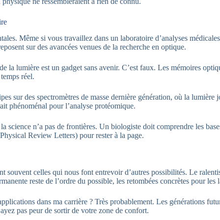
la physique ne ressembleraient à rien de connu.
ire
ales. Même si vous travaillez dans un laboratoire d’analyses médicales
eposent sur des avancées venues de la recherche en optique.
 de la lumière est un gadget sans avenir. C’est faux. Les mémoires optiq
temps réel.
pes sur des spectromètres de masse dernière génération, où la lumière jo
erait phénoménal pour l’analyse protéomique.
la science n’a pas de frontières. Un biologiste doit comprendre les bas
hysical Review Letters) pour rester à la page.
ont souvent celles qui nous font entrevoir d’autres possibilités. Le rale
rmanente reste de l’ordre du possible, les retombées concrètes pour les 
pplications dans ma carrière ? Très probablement. Les générations futures
’ayez pas peur de sortir de votre zone de confort.