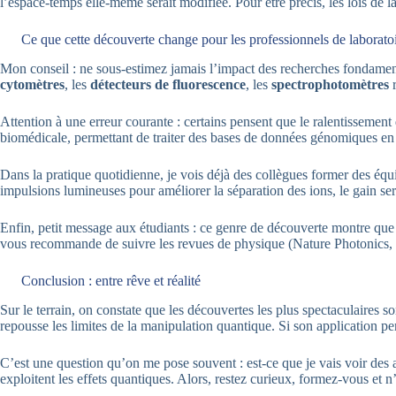
l’espace-temps elle-même serait modifiée. Pour être précis, les lois de 
Ce que cette découverte change pour les professionnels de laborato
Mon conseil : ne sous-estimez jamais l’impact des recherches fondament
cytomètres
, les
détecteurs de fluorescence
, les
spectrophotomètres
r
Attention à une erreur courante : certains pensent que le ralentissement
biomédicale, permettant de traiter des bases de données génomiques en 
Dans la pratique quotidienne, je vois déjà des collègues former des équi
impulsions lumineuses pour améliorer la séparation des ions, le gain s
Enfin, petit message aux étudiants : ce genre de découverte montre que 
vous recommande de suivre les revues de physique (Nature Photonics, P
Conclusion : entre rêve et réalité
Sur le terrain, on constate que les découvertes les plus spectaculaires s
repousse les limites de la manipulation quantique. Si son application pe
C’est une question qu’on me pose souvent : est-ce que je vais voir des a
exploitent les effets quantiques. Alors, restez curieux, formez-vous et n