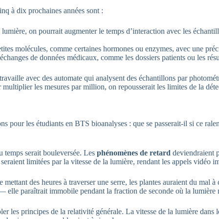
cinq à dix prochaines années sont :
a lumière, on pourrait augmenter le temps d’interaction avec les échantil
petites molécules, comme certaines hormones ou enzymes, avec une préci
s échanges de données médicaux, comme les dossiers patients ou les résu
travaille avec des automate qui analysent des échantillons par photométr
 multiplier les mesures par million, on repousserait les limites de la déte
s pour les étudiants en BTS bioanalyses : que se passerait-il si ce rale
du temps serait bouleversée. Les
phénomènes de retard
deviendraient pe
eraient limitées par la vitesse de la lumière, rendant les appels vidéo i
aire mettant des heures à traverser une serre, les plantes auraient du ma
— elle paraîtrait immobile pendant la fraction de seconde où la lumière me
er les principes de la relativité générale. La vitesse de la lumière dans 