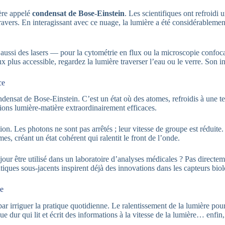
ière appelé
condensat de Bose-Einstein
. Les scientifiques ont refroid
ravers. En interagissant avec ce nuage, la lumière a été considérablemen
 aussi des lasers — pour la cytométrie en flux ou la microscopie confoc
lus accessible, regardez la lumière traverser l’eau ou le verre. Son ind
ce
ndensat de Bose-Einstein. C’est un état où des atomes, refroidis à une t
ons lumière-matière extraordinairement efficaces.
on. Les photons ne sont pas arrêtés ; leur vitesse de groupe est réduite
es, créant un état cohérent qui ralentit le front de l’onde.
jour être utilisé dans un laboratoire d’analyses médicales ? Pas directe
tiques sous-jacents inspirent déjà des innovations dans les capteurs biol
ue
 par irriguer la pratique quotidienne. Le ralentissement de la lumière po
 dur qui lit et écrit des informations à la vitesse de la lumière… enfin