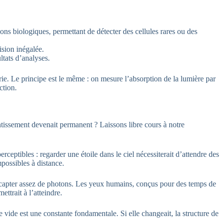
lons biologiques, permettant de détecter des cellules rares ou des
sion inégalée.
ltats d’analyses.
ie. Le principe est le même : on mesure l’absorption de la lumière par
ction.
ntissement devenait permanent ? Laissons libre cours à notre
rceptibles : regarder une étoile dans le ciel nécessiterait d’attendre des
mpossibles à distance.
l à capter assez de photons. Les yeux humains, conçus pour des temps de
ttrait à l’atteindre.
le vide est une constante fondamentale. Si elle changeait, la structure de