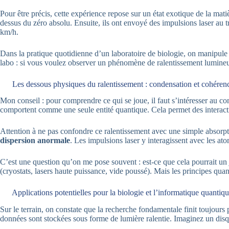
Pour être précis, cette expérience repose sur un état exotique de la mat
dessus du zéro absolu. Ensuite, ils ont envoyé des impulsions laser au t
km/h.
Dans la pratique quotidienne d’un laboratoire de biologie, on manipule
labo : si vous voulez observer un phénomène de ralentissement lumineux p
Les dessous physiques du ralentissement : condensation et cohéren
Mon conseil : pour comprendre ce qui se joue, il faut s’intéresser au co
comportent comme une seule entité quantique. Cela permet des interacti
Attention à ne pas confondre ce ralentissement avec une simple absorpti
dispersion anormale
. Les impulsions laser y interagissent avec les atom
C’est une question qu’on me pose souvent : est-ce que cela pourrait un 
(cryostats, lasers haute puissance, vide poussé). Mais les principes quan
Applications potentielles pour la biologie et l’informatique quantiq
Sur le terrain, on constate que la recherche fondamentale finit toujours
données sont stockées sous forme de lumière ralentie. Imaginez un disque