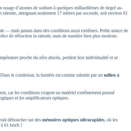
i un nuage d’atomes de sodium à quelques milliardièmes de degré au-
t ralentie, atteignant seulement 17 mètres par seconde, soit environ 61
ale — mais jamais dans des conditions aussi extrêmes. Petite astuce de
ice de réfraction la ralentit, mais de manière bien plus modeste.
empérature proche du zéro absolu, perdent leur individualité et se
. Dans le condensat, la lumière est comme ralentie par un
milieu à
ment, car les conditions exigent un matériel extrêmement poussé
ogiques et les amplificateurs optiques.
urrait déboucher sur des
mémoires optiques ultrarapides
, où les
, à 61 km/h !