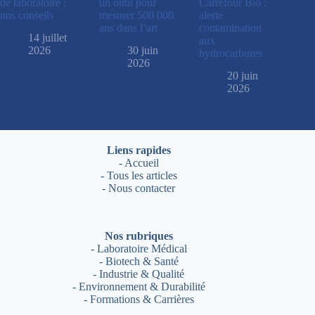
de laboratoire :
un outil pour
Carrefour Bio :
nos conseils
mesurer 500 000
alerte
ans dans l’art
contamination
14 juillet
aux
2026
30 juin
hydrocarbures
2026
20 juin
2026
Liens rapides
-
Accueil
-
Tous les articles
-
Nous contacter
Nos rubriques
-
Laboratoire Médical
-
Biotech & Santé
-
Industrie & Qualité
-
Environnement & Durabilité
-
Formations & Carrières