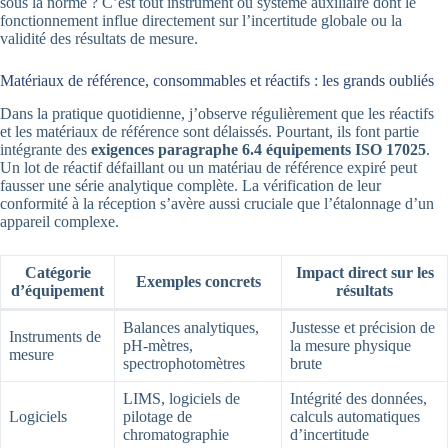
sous la norme ? C’est tout instrument ou système auxiliaire dont le
fonctionnement influe directement sur l’incertitude globale ou la
validité des résultats de mesure.
Matériaux de référence, consommables et réactifs : les grands oubliés
Dans la pratique quotidienne, j’observe régulièrement que les réactifs
et les matériaux de référence sont délaissés. Pourtant, ils font partie
intégrante des
exigences paragraphe 6.4 équipements ISO 17025
.
Un lot de réactif défaillant ou un matériau de référence expiré peut
fausser une série analytique complète. La vérification de leur
conformité à la réception s’avère aussi cruciale que l’étalonnage d’un
appareil complexe.
Catégorie
Impact direct sur les
Exemples concrets
d’équipement
résultats
Balances analytiques,
Justesse et précision de
Instruments de
pH-mètres,
la mesure physique
mesure
spectrophotomètres
brute
LIMS, logiciels de
Intégrité des données,
Logiciels
pilotage de
calculs automatiques
chromatographie
d’incertitude