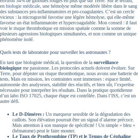
environ 54% de globules rouges en plus que sur Terre. Sur le terrain,
en
biologie médicale
, une hémolyse même modérée libère dans le sang
des substances pro-inflammatoires et pro-coagulantes. C’est un cercle
vicieux : la microgravité favorise une légère hémolyse, qui elle-même
favorise un état inflammatoire et hypercoagulable. Mon conseil : il faut
voir le risque thrombotique en mission spatiale comme la somme de
plusieurs agressions biologiques simultanées, et non comme un unique
phénomène isolé.
Quels tests de laboratoire pour surveiller les astronautes ?
En tant que biologiste médical, la question de la
surveillance
biologique
me passionne. Les protocoles actuels doivent évoluer. Sur
Terre, pour dépister un risque thrombotique, nous avons une batterie de
tests. Mais en mission, les contraintes sont immenses : espace limité,
autonomie des analyseurs, stabilité des réactifs, et bien sûr, l’expertise
nécessaire pour interpréter les résultats. Dans la pratique quotidienne
d’un labo ISO 17025, chaque étape est contrôlée. Dans l’ISS, c’est un
autre défi.
Le D-Dimères :
Un marqueur sensible de la dégradation des
caillots. Son élévation pourrait être un signal d’alarme précoce.
Mais attention à son manque de spécificité ! Un simple « bleu »
(hématome) peut le faire monter.
Le Taux de Prothrombine (TP) et le Temps de Céphaline