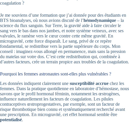
coagulation ?
Je me souviens d’une formation que j’ai donnée pour des étudiants en
BTS bioanalyses, où nous avions discuté de l’
hémodynamique
– la
science du flux sanguin. Sur Terre, la gravité aide à faire circuler le
sang vers le bas dans nos jambes, et notre système veineux, avec ses
valvules, le ramène vers le cœur contre cette même gravité. En
microgravité, cette force disparaît. Le sang, privé de ce repère
fondamental, se redistribue vers la partie supérieure du corps. Mon
conseil : imaginez-vous allongé en permanence, mais sans la pression
du matelas sur votre dos. C’est cette redistribution qui, combinée à
d’autres facteurs, crée un terrain propice aux troubles de la coagulation.
Pourquoi les femmes astronautes sont-elles plus vulnérables ?
Les données indiquent clairement une
susceptibilité accrue
chez les
femmes. Dans la pratique quotidienne en laboratoire d’hémostase, nous
savons que le profil hormonal féminin, notamment les œstrogènes,
influence naturellement les facteurs de coagulation. Les pilules
contraceptives œstroprogestatives, par exemple, sont un facteur de
risque thrombotique bien connu et systématiquement recherché avant
une prescription. En microgravité, cet effet hormonal semble être
potentialisé
.