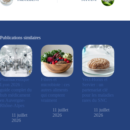
Publications similaires
Pharmaceutique
Fibres et
Vect-Horus et
Lyon 2026 :
microbiote : ces
Servier : un
guide complet du
autres aliments
partenariat clé
hub médicament
qui comptent
pour les maladies
en Auvergne-
vraiment
rares du SNC
Rhône-Alpes
11 juillet
11 juillet
11 juillet
2026
2026
2026