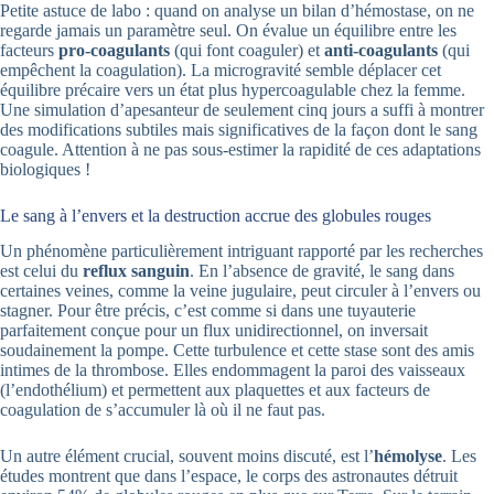
Petite astuce de labo : quand on analyse un bilan d’hémostase, on ne
regarde jamais un paramètre seul. On évalue un équilibre entre les
facteurs
pro-coagulants
(qui font coaguler) et
anti-coagulants
(qui
empêchent la coagulation). La microgravité semble déplacer cet
équilibre précaire vers un état plus hypercoagulable chez la femme.
Une simulation d’apesanteur de seulement cinq jours a suffi à montrer
des modifications subtiles mais significatives de la façon dont le sang
coagule. Attention à ne pas sous-estimer la rapidité de ces adaptations
biologiques !
Le sang à l’envers et la destruction accrue des globules rouges
Un phénomène particulièrement intriguant rapporté par les recherches
est celui du
reflux sanguin
. En l’absence de gravité, le sang dans
certaines veines, comme la veine jugulaire, peut circuler à l’envers ou
stagner. Pour être précis, c’est comme si dans une tuyauterie
parfaitement conçue pour un flux unidirectionnel, on inversait
soudainement la pompe. Cette turbulence et cette stase sont des amis
intimes de la thrombose. Elles endommagent la paroi des vaisseaux
(l’endothélium) et permettent aux plaquettes et aux facteurs de
coagulation de s’accumuler là où il ne faut pas.
Un autre élément crucial, souvent moins discuté, est l’
hémolyse
. Les
études montrent que dans l’espace, le corps des astronautes détruit