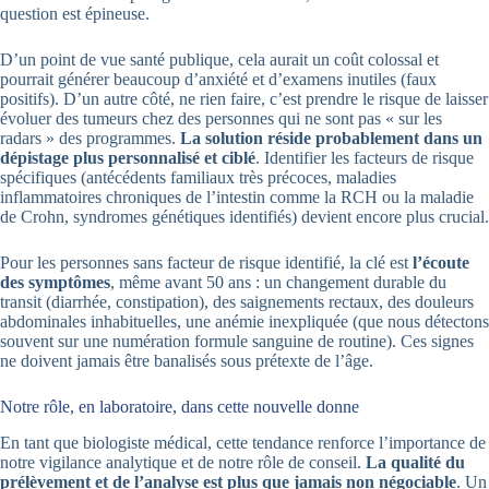
question est épineuse.
D’un point de vue santé publique, cela aurait un coût colossal et
pourrait générer beaucoup d’anxiété et d’examens inutiles (faux
positifs). D’un autre côté, ne rien faire, c’est prendre le risque de laisser
évoluer des tumeurs chez des personnes qui ne sont pas « sur les
radars » des programmes.
La solution réside probablement dans un
dépistage plus personnalisé et ciblé
. Identifier les facteurs de risque
spécifiques (antécédents familiaux très précoces, maladies
inflammatoires chroniques de l’intestin comme la RCH ou la maladie
de Crohn, syndromes génétiques identifiés) devient encore plus crucial.
Pour les personnes sans facteur de risque identifié, la clé est
l’écoute
des symptômes
, même avant 50 ans : un changement durable du
transit (diarrhée, constipation), des saignements rectaux, des douleurs
abdominales inhabituelles, une anémie inexpliquée (que nous détectons
souvent sur une numération formule sanguine de routine). Ces signes
ne doivent jamais être banalisés sous prétexte de l’âge.
Notre rôle, en laboratoire, dans cette nouvelle donne
En tant que biologiste médical, cette tendance renforce l’importance de
notre vigilance analytique et de notre rôle de conseil.
La qualité du
prélèvement et de l’analyse est plus que jamais non négociable
. Un