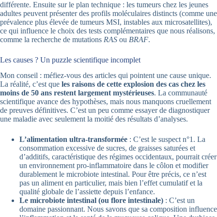
différente. Ensuite sur le plan technique : les tumeurs chez les jeunes
adultes peuvent présenter des profils moléculaires distincts (comme une
prévalence plus élevée de tumeurs MSI, instables aux microsatellites),
ce qui influence le choix des tests complémentaires que nous réalisons,
comme la recherche de mutations
RAS
ou
BRAF
.
Les causes ? Un puzzle scientifique incomplet
Mon conseil : méfiez-vous des articles qui pointent une cause unique.
La réalité, c’est que
les raisons de cette explosion des cas chez les
moins de 50 ans restent largement mystérieuses
. La communauté
scientifique avance des hypothèses, mais nous manquons cruellement
de preuves définitives. C’est un peu comme essayer de diagnostiquer
une maladie avec seulement la moitié des résultats d’analyses.
L’alimentation ultra-transformée
: C’est le suspect n°1. La
consommation excessive de sucres, de graisses saturées et
d’additifs, caractéristique des régimes occidentaux, pourrait créer
un environnement pro-inflammatoire dans le côlon et modifier
durablement le microbiote intestinal. Pour être précis, ce n’est
pas un aliment en particulier, mais bien l’effet cumulatif et la
qualité globale de l’assiette depuis l’enfance.
Le microbiote intestinal (ou flore intestinale)
: C’est un
domaine passionnant. Nous savons que sa composition influence