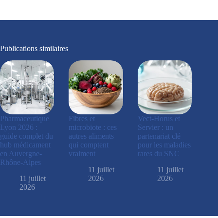
Publications similaires
Pharmaceutique
Fibres et
Vect-Horus et
Lyon 2026 :
microbiote : ces
Servier : un
guide complet du
autres aliments
partenariat clé
hub médicament
qui comptent
pour les maladies
en Auvergne-
vraiment
rares du SNC
Rhône-Alpes
11 juillet
11 juillet
11 juillet
2026
2026
2026