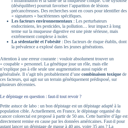
l’inflammation et la santé de la muqueuse colique. Une dysbiose
(déséquilibre) pourrait favoriser l’apparition de lésions
précancéreuses. Des recherches sont en cours pour identifier des
« signatures » bactériennes spécifiques.
Les facteurs environnementaux
: Les perturbateurs
endocriniens, les pesticides, la pollution… leur impact à long
terme sur la muqueuse digestive est une piste sérieuse, mais
extrêmement complexe à isoler.
La sédentarité et l’obésité
: Des facteurs de risque établis, dont
la prévalence a explosé dans les jeunes générations.
Attention à une erreur courante : vouloir absolument trouver un
« coupable » personnel. La génétique joue un rôle, mais elle
n’explique pas à elle seule une augmentation aussi rapide et
généralisée. Il s’agit très probablement d’une
combinaison toxique
de
ces facteurs, qui agit sur un terrain génétiquement prédisposé, sur
plusieurs décennies.
Le dépistage en question : faut-il tout revoir ?
Petite astuce de labo : un bon dépistage est un dépistage adapté à la
population cible. Actuellement, en France, le dépistage organisé du
cancer colorectal est proposé à partir de 50 ans. Cette barrière d’âge est
directement remise en cause par les données américaines. Faut-il pour
autant lancer un dépistage de masse à 40 ans, voire 35 ans ? La