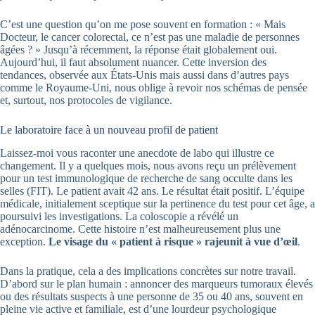
C’est une question qu’on me pose souvent en formation : « Mais
Docteur, le cancer colorectal, ce n’est pas une maladie de personnes
âgées ? » Jusqu’à récemment, la réponse était globalement oui.
Aujourd’hui, il faut absolument nuancer. Cette inversion des
tendances, observée aux États-Unis mais aussi dans d’autres pays
comme le Royaume-Uni, nous oblige à revoir nos schémas de pensée
et, surtout, nos protocoles de vigilance.
Le laboratoire face à un nouveau profil de patient
Laissez-moi vous raconter une anecdote de labo qui illustre ce
changement. Il y a quelques mois, nous avons reçu un prélèvement
pour un test immunologique de recherche de sang occulte dans les
selles (FIT). Le patient avait 42 ans. Le résultat était positif. L’équipe
médicale, initialement sceptique sur la pertinence du test pour cet âge, a
poursuivi les investigations. La coloscopie a révélé un
adénocarcinome. Cette histoire n’est malheureusement plus une
exception.
Le visage du « patient à risque » rajeunit à vue d’œil
.
Dans la pratique, cela a des implications concrètes sur notre travail.
D’abord sur le plan humain : annoncer des marqueurs tumoraux élevés
ou des résultats suspects à une personne de 35 ou 40 ans, souvent en
pleine vie active et familiale, est d’une lourdeur psychologique