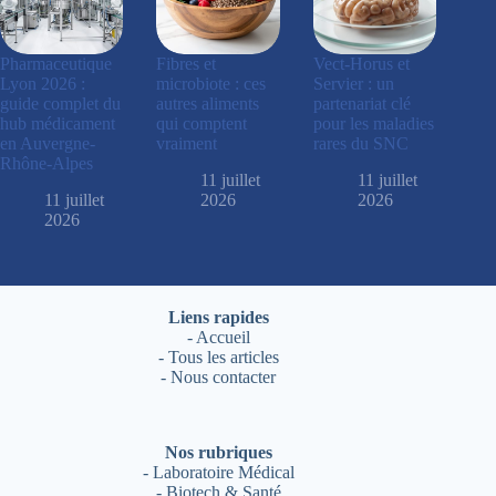
Pharmaceutique
Fibres et
Vect-Horus et
Lyon 2026 :
microbiote : ces
Servier : un
guide complet du
autres aliments
partenariat clé
hub médicament
qui comptent
pour les maladies
en Auvergne-
vraiment
rares du SNC
Rhône-Alpes
11 juillet
11 juillet
11 juillet
2026
2026
2026
Liens rapides
-
Accueil
-
Tous les articles
-
Nous contacter
Nos rubriques
-
Laboratoire Médical
-
Biotech & Santé