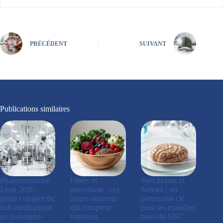
PRÉCÉDENT
SUIVANT
Publications similaires
Pharmaceutique
Fibres et
Vect-Horus et
Lyon 2026 :
microbiote : ces
Servier : un
guide complet du
autres aliments
partenariat clé
hub médicament
qui comptent
pour les maladies
en Auvergne-
vraiment
rares du SNC