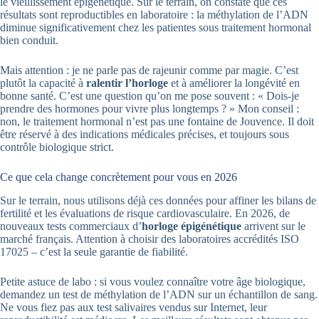
le vieillissement épigénétique. Sur le terrain, on constate que ces
résultats sont reproductibles en laboratoire : la méthylation de l’ADN
diminue significativement chez les patientes sous traitement hormonal
bien conduit.
Mais attention : je ne parle pas de rajeunir comme par magie. C’est
plutôt la capacité à
ralentir l’horloge
et à améliorer la longévité en
bonne santé. C’est une question qu’on me pose souvent : « Dois-je
prendre des hormones pour vivre plus longtemps ? » Mon conseil :
non, le traitement hormonal n’est pas une fontaine de Jouvence. Il doit
être réservé à des indications médicales précises, et toujours sous
contrôle biologique strict.
Ce que cela change concrètement pour vous en 2026
Sur le terrain, nous utilisons déjà ces données pour affiner les bilans de
fertilité et les évaluations de risque cardiovasculaire. En 2026, de
nouveaux tests commerciaux d’
horloge épigénétique
arrivent sur le
marché français. Attention à choisir des laboratoires accrédités ISO
17025 – c’est la seule garantie de fiabilité.
Petite astuce de labo : si vous voulez connaître votre âge biologique,
demandez un test de méthylation de l’ADN sur un échantillon de sang.
Ne vous fiez pas aux test salivaires vendus sur Internet, leur