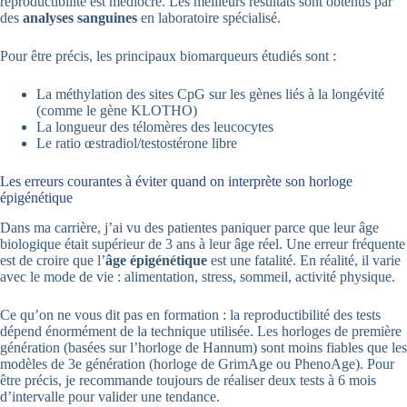
reproductibilité est médiocre. Les meilleurs résultats sont obtenus par
des
analyses sanguines
en laboratoire spécialisé.
Pour être précis, les principaux biomarqueurs étudiés sont :
La méthylation des sites CpG sur les gènes liés à la longévité
(comme le gène KLOTHO)
La longueur des télomères des leucocytes
Le ratio œstradiol/testostérone libre
Les erreurs courantes à éviter quand on interprète son horloge
épigénétique
Dans ma carrière, j’ai vu des patientes paniquer parce que leur âge
biologique était supérieur de 3 ans à leur âge réel. Une erreur fréquente
est de croire que l’
âge épigénétique
est une fatalité. En réalité, il varie
avec le mode de vie : alimentation, stress, sommeil, activité physique.
Ce qu’on ne vous dit pas en formation : la reproductibilité des tests
dépend énormément de la technique utilisée. Les horloges de première
génération (basées sur l’horloge de Hannum) sont moins fiables que les
modèles de 3e génération (horloge de GrimAge ou PhenoAge). Pour
être précis, je recommande toujours de réaliser deux tests à 6 mois
d’intervalle pour valider une tendance.