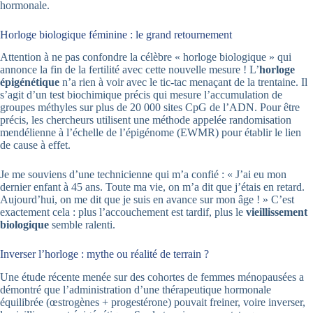
hormonale.
Horloge biologique féminine : le grand retournement
Attention à ne pas confondre la célèbre « horloge biologique » qui
annonce la fin de la fertilité avec cette nouvelle mesure ! L’
horloge
épigénétique
n’a rien à voir avec le tic-tac menaçant de la trentaine. Il
s’agit d’un test biochimique précis qui mesure l’accumulation de
groupes méthyles sur plus de 20 000 sites CpG de l’ADN. Pour être
précis, les chercheurs utilisent une méthode appelée randomisation
mendélienne à l’échelle de l’épigénome (EWMR) pour établir le lien
de cause à effet.
Je me souviens d’une technicienne qui m’a confié : « J’ai eu mon
dernier enfant à 45 ans. Toute ma vie, on m’a dit que j’étais en retard.
Aujourd’hui, on me dit que je suis en avance sur mon âge ! » C’est
exactement cela : plus l’accouchement est tardif, plus le
vieillissement
biologique
semble ralenti.
Inverser l’horloge : mythe ou réalité de terrain ?
Une étude récente menée sur des cohortes de femmes ménopausées a
démontré que l’administration d’une thérapeutique hormonale
équilibrée (œstrogènes + progestérone) pouvait freiner, voire inverser,