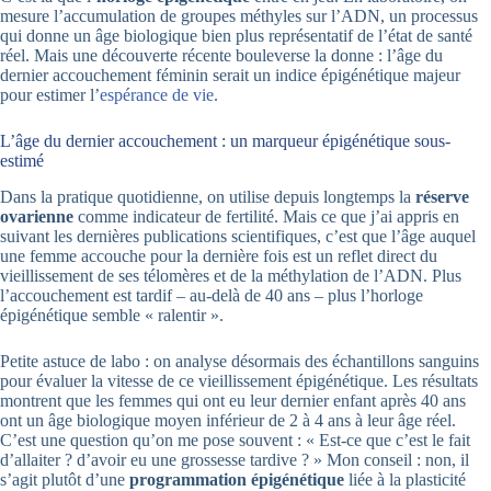
mesure l’accumulation de groupes méthyles sur l’ADN, un processus
qui donne un âge biologique bien plus représentatif de l’état de santé
réel. Mais une découverte récente bouleverse la donne : l’âge du
dernier accouchement féminin serait un indice épigénétique majeur
pour estimer l’
espérance de vie
.
L’âge du dernier accouchement : un marqueur épigénétique sous-
estimé
Dans la pratique quotidienne, on utilise depuis longtemps la
réserve
ovarienne
comme indicateur de fertilité. Mais ce que j’ai appris en
suivant les dernières publications scientifiques, c’est que l’âge auquel
une femme accouche pour la dernière fois est un reflet direct du
vieillissement de ses télomères et de la méthylation de l’ADN. Plus
l’accouchement est tardif – au-delà de 40 ans – plus l’horloge
épigénétique semble « ralentir ».
Petite astuce de labo : on analyse désormais des échantillons sanguins
pour évaluer la vitesse de ce vieillissement épigénétique. Les résultats
montrent que les femmes qui ont eu leur dernier enfant après 40 ans
ont un âge biologique moyen inférieur de 2 à 4 ans à leur âge réel.
C’est une question qu’on me pose souvent : « Est-ce que c’est le fait
d’allaiter ? d’avoir eu une grossesse tardive ? » Mon conseil : non, il
s’agit plutôt d’une
programmation épigénétique
liée à la plasticité