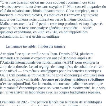
“C’est une question qu’on me pose souvent : comment ces êtres
vivants peuvent-ils survivre sans oxygène ?” Mon conseil : regardez du
côté du métabolisme chimiolithoautotrophe. C’est complexe, mais
fascinant. Les vers tubicoles, les moules et les crevettes qui vivent
autour des fumeurs noirs utilisent en partie la même biochimie.
Malheureusement, la Cité perdue reste trop profonde et trop dispersée
pour qu’on en fasse une analyse génétique complète — seules
quelques expéditions, en 2005 et 2018, en ont rapporté des
échantillons. Un vrai gâchis scientifique.
La menace invisible : l’industrie minière
Attention à ce qui se profile sous l’eau. Depuis 2024, plusieurs
demandes de permis d’exploration ont été déposées auprès de
l’Autorité internationale des fonds marins (AIFM) pour explorer la
zone de la dorsale. Le sol regorge de manganèse, de cobalt, de cuivre
et de nickel — des métaux stratégiques pour les batteries électriques.
Or, la Cité perdue se trouve dans une zone économique exclusive non
définie, et donc vulnérable.
Aucune protection juridique spécifique
n’existe aujourd’hui. Sur le terrain, on constate malheureusement que
la rentabilité économique passe souvent avant la biodiversité. Je le sais,
je l’ai vu arriver en laboratoire avec les coupes budgétaires répétées.
D’ailleurs, en 2025, une pétition lancée par le réseau de scientifiques