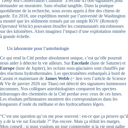
“Deep Sea Conservation Coalition” a récolté 45 000 signatures pour
demander un moratoire. Sans résultat tangible. Dans la pratique
quotidienne de la recherche, nous avons appris à être des chiens de
garde. En 2018, une expédition menée par l’université de Washington
a montré que les sédiments remués par un simple ROV (
Remotely
Operated Vehicle
) pouvaient étouffer les communautés microbiennes
sur des kilomètres. Alors imaginez l’impact d’une exploitation minière
à grande échelle.
Un laboratoire pour l’astrobiologie
Ce qui rend la Cité perdue absolument unique, c’est qu’elle pourrait
nous aider à détecter la vie ailleurs. Sur
Encelade
(lune de Saturne) et
Europe
(lune de Jupiter), les océans sous-glaciaires sont chauffés par
des réactions hydrothermales. Les spectromètres embarqués à bord de
Cassini et maintenant de
James Webb
(> lien vers l’article de Science
& Vie de janvier 2026 sur Titan) ont détecté des signatures lumineuses
inconnues. Nos collègues astrobiologistes comparent les spectres
infrarouges des cheminées de la Cité perdue avec ceux de ces lunes.
Les résultats préliminaires montrent des correspondances dans les
longueurs d’onde du méthane et des hydrocarbures légers.
“C’est une question qu’on me pose souvent : est-ce que ça prouve qu’il
y a de la vie sur Encelade ?” Pas encore. Mais ça réduit les marges.
Mon conseil : si nous voulons un jour comprendre si la vie peut naître