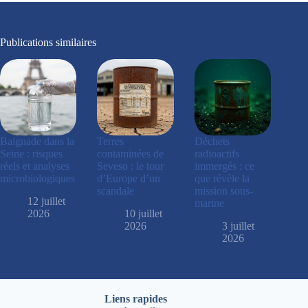
Publications similaires
Baignade dans la
Terres
Déchets
Seine : risques
contaminées de
radioactifs
réels et analyses
Seveso : le tour
immergés : ce
microbiologiques
d’Europe d’un
que révèle la
scandale
mission sous-
12 juillet
marine
2026
10 juillet
2026
3 juillet
2026
Liens rapides