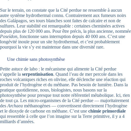
Sur le terrain, on constate que la Cité perdue ne ressemble à aucun
autre système hydrothermal connu. Contrairement aux fumeurs noirs
des Galápagos, ses tours blanches sont faites de calcaire et non de
sulfures. Leur stabilité est remarquable : certaines cheminées actives
depuis plus de 120 000 ans. Pour être précis, la plus ancienne, nommée
Poseïdon
, fonctionne sans interruption depuis 40 000 ans. C’est une
longévité inouïe pour un site hydrothermal, et c’est probablement
pourquoi la vie s’y est maintenue dans une diversité rare.
Une chimie sans photosynthèse
Petite astuce de labo : le mécanisme qui alimente la Cité perdue
s’appelle la
serpentinisation
. Quand l’eau de mer percole dans les
roches volcaniques riches en olivine, elle déclenche une réaction qui
produit de l’hydrogène et du méthane. Pas besoin de lumière. Dans la
pratique quotidienne, nous, biologistes, nous basons sur la
photosynthèse pour presque tout notre référentiel métabolique. Ici, rien
de tout ça. Les micro-organismes de la Cité perdue — majoritairement
des
Archaea
méthanogènes — convertissent directement l’hydrogène
et le dioxyde de carbone en méthane. C’est une
chimie primordiale
qui ressemble à celle que l’on imagine sur la Terre primitive, il y a 4
milliards d’années.