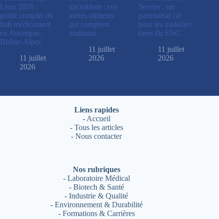
Lyon 2026 :
microbiote : ces
Servier : un
guide complet du
autres aliments
partenariat clé
hub médicament
qui comptent
pour les maladies
en Auvergne-
vraiment
rares du SNC
Rhône-Alpes
11 juillet
11 juillet
11 juillet
2026
2026
2026
Liens rapides
-
Accueil
-
Tous les articles
-
Nous contacter
Nos rubriques
-
Laboratoire Médical
-
Biotech & Santé
-
Industrie & Qualité
-
Environnement & Durabilité
-
Formations & Carrières