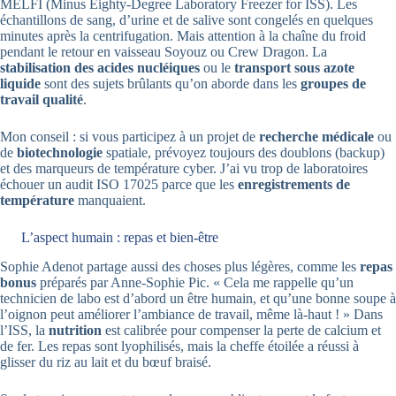
MELFI (Minus Eighty-Degree Laboratory Freezer for ISS). Les
échantillons de sang, d’urine et de salive sont congelés en quelques
minutes après la centrifugation. Mais attention à la chaîne du froid
pendant le retour en vaisseau Soyouz ou Crew Dragon. La
stabilisation des acides nucléiques
ou le
transport sous azote
liquide
sont des sujets brûlants qu’on aborde dans les
groupes de
travail qualité
.
Mon conseil : si vous participez à un projet de
recherche médicale
ou
de
biotechnologie
spatiale, prévoyez toujours des doublons (backup)
et des marqueurs de température cyber. J’ai vu trop de laboratoires
échouer un audit ISO 17025 parce que les
enregistrements de
température
manquaient.
L’aspect humain : repas et bien-être
Sophie Adenot partage aussi des choses plus légères, comme les
repas
bonus
préparés par Anne-Sophie Pic. « Cela me rappelle qu’un
technicien de labo est d’abord un être humain, et qu’une bonne soupe à
l’oignon peut améliorer l’ambiance de travail, même là-haut ! » Dans
l’ISS, la
nutrition
est calibrée pour compenser la perte de calcium et
de fer. Les repas sont lyophilisés, mais la cheffe étoilée a réussi à
glisser du riz au lait et du bœuf braisé.