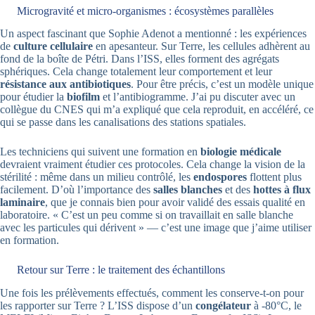
Microgravité et micro-organismes : écosystèmes parallèles
Un aspect fascinant que Sophie Adenot a mentionné : les expériences
de
culture cellulaire
en apesanteur. Sur Terre, les cellules adhèrent au
fond de la boîte de Pétri. Dans l’ISS, elles forment des agrégats
sphériques. Cela change totalement leur comportement et leur
résistance aux antibiotiques
. Pour être précis, c’est un modèle unique
pour étudier la
biofilm
et l’antibiogramme. J’ai pu discuter avec un
collègue du CNES qui m’a expliqué que cela reproduit, en accéléré, ce
qui se passe dans les canalisations des stations spatiales.
Les techniciens qui suivent une formation en
biologie médicale
devraient vraiment étudier ces protocoles. Cela change la vision de la
stérilité : même dans un milieu contrôlé, les
endospores
flottent plus
facilement. D’où l’importance des
salles blanches
et des
hottes à flux
laminaire
, que je connais bien pour avoir validé des essais qualité en
laboratoire. « C’est un peu comme si on travaillait en salle blanche
avec les particules qui dérivent » — c’est une image que j’aime utiliser
en formation.
Retour sur Terre : le traitement des échantillons
Une fois les prélèvements effectués, comment les conserve-t-on pour
les rapporter sur Terre ? L’ISS dispose d’un
congélateur
à -80°C, le