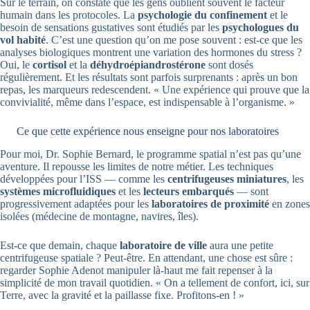
Sur le terrain, on constate que les gens oublient souvent le facteur
humain dans les protocoles. La
psychologie du confinement
et le
besoin de sensations gustatives sont étudiés par les
psychologues du
vol habité
. C’est une question qu’on me pose souvent : est-ce que les
analyses biologiques montrent une variation des hormones du stress ?
Oui, le
cortisol
et la
déhydroépiandrostérone
sont dosés
régulièrement. Et les résultats sont parfois surprenants : après un bon
repas, les marqueurs redescendent. « Une expérience qui prouve que la
convivialité, même dans l’espace, est indispensable à l’organisme. »
Ce que cette expérience nous enseigne pour nos laboratoires
Pour moi, Dr. Sophie Bernard, le programme spatial n’est pas qu’une
aventure. Il repousse les limites de notre métier. Les techniques
développées pour l’ISS — comme les
centrifugeuses miniatures
, les
systèmes microfluidiques
et les
lecteurs embarqués
— sont
progressivement adaptées pour les
laboratoires de proximité
en zones
isolées (médecine de montagne, navires, îles).
Est-ce que demain, chaque
laboratoire de ville
aura une petite
centrifugeuse spatiale ? Peut-être. En attendant, une chose est sûre :
regarder Sophie Adenot manipuler là-haut me fait repenser à la
simplicité de mon travail quotidien. « On a tellement de confort, ici, sur
Terre, avec la gravité et la paillasse fixe. Profitons-en ! »