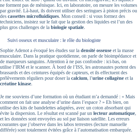
ne forment pas de ménisque. Ici, en laboratoire, on mesure les volumes
par gravité. Là-haut, ils doivent utiliser des seringues à piston précis ou
des
cassettes microfluidiques
. Mon conseil : si vous formez des
techniciens, insistez sur le fait que la gestion des liquides est l’un des
plus gros challenges de la
biologie spatiale
.
Suivi osseux et musculaire : le rôle du biologiste
Sophie Adenot a évoqué les études sur la
densité osseuse
et la masse
musculaire. Dans la pratique quotidienne, on parle de bioimpédance et
de marqueurs sanguins. Attention à ne pas confondre : ici-bas, on
utilise l’IRM et le scanner. À bord de l’ISS, les astronautes portent des
brassards et des ceintures équipés de capteurs, et ils effectuent des
prélèvements réguliers pour doser la
calcium
, l’
urine collagène
et la
créatine kinase
.
Je me souviens d’une formation où un étudiant m’a demandé : « Mais
comment on fait une analyse d’urine dans l’espace ? » Eh bien, on
utilise des kits de bandelettes adaptées, avec un coton absorbant qui
évite la dispersion. Le résultat est scanné par un
lecteur automatique
,
et les données sont envoyées au sol par liaison satellite. Les erreurs
courantes que j’observe dans les labos terrestres (lecture manuelle
différée) sont totalement évitées grâce à l’automatisation embarquée.