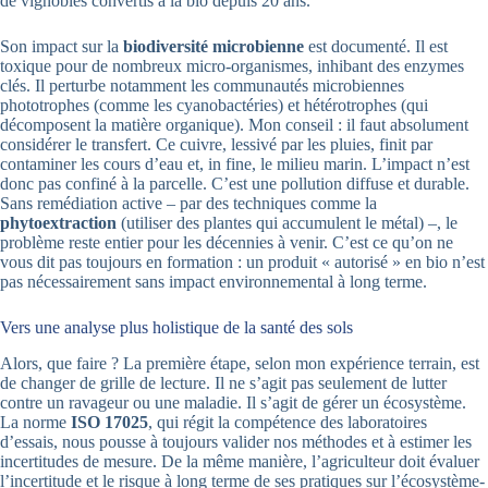
de vignobles convertis à la bio depuis 20 ans.
Son impact sur la
biodiversité microbienne
est documenté. Il est
toxique pour de nombreux micro-organismes, inhibant des enzymes
clés. Il perturbe notamment les communautés microbiennes
phototrophes (comme les cyanobactéries) et hétérotrophes (qui
décomposent la matière organique). Mon conseil : il faut absolument
considérer le transfert. Ce cuivre, lessivé par les pluies, finit par
contaminer les cours d’eau et, in fine, le milieu marin. L’impact n’est
donc pas confiné à la parcelle. C’est une pollution diffuse et durable.
Sans remédiation active – par des techniques comme la
phytoextraction
(utiliser des plantes qui accumulent le métal) –, le
problème reste entier pour les décennies à venir. C’est ce qu’on ne
vous dit pas toujours en formation : un produit « autorisé » en bio n’est
pas nécessairement sans impact environnemental à long terme.
Vers une analyse plus holistique de la santé des sols
Alors, que faire ? La première étape, selon mon expérience terrain, est
de changer de grille de lecture. Il ne s’agit pas seulement de lutter
contre un ravageur ou une maladie. Il s’agit de gérer un écosystème.
La norme
ISO 17025
, qui régit la compétence des laboratoires
d’essais, nous pousse à toujours valider nos méthodes et à estimer les
incertitudes de mesure. De la même manière, l’agriculteur doit évaluer
l’incertitude et le risque à long terme de ses pratiques sur l’écosystème-