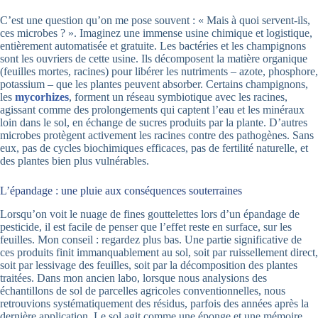
C’est une question qu’on me pose souvent : « Mais à quoi servent-ils,
ces microbes ? ». Imaginez une immense usine chimique et logistique,
entièrement automatisée et gratuite. Les bactéries et les champignons
sont les ouvriers de cette usine. Ils décomposent la matière organique
(feuilles mortes, racines) pour libérer les nutriments – azote, phosphore,
potassium – que les plantes peuvent absorber. Certains champignons,
les
mycorhizes
, forment un réseau symbiotique avec les racines,
agissant comme des prolongements qui captent l’eau et les minéraux
loin dans le sol, en échange de sucres produits par la plante. D’autres
microbes protègent activement les racines contre des pathogènes. Sans
eux, pas de cycles biochimiques efficaces, pas de fertilité naturelle, et
des plantes bien plus vulnérables.
L’épandage : une pluie aux conséquences souterraines
Lorsqu’on voit le nuage de fines gouttelettes lors d’un épandage de
pesticide, il est facile de penser que l’effet reste en surface, sur les
feuilles. Mon conseil : regardez plus bas. Une partie significative de
ces produits finit immanquablement au sol, soit par ruissellement direct,
soit par lessivage des feuilles, soit par la décomposition des plantes
traitées. Dans mon ancien labo, lorsque nous analysions des
échantillons de sol de parcelles agricoles conventionnelles, nous
retrouvions systématiquement des résidus, parfois des années après la
dernière application. Le sol agit comme une éponge et une mémoire