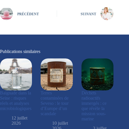
PRÉCÉDENT
SUIVANT
Publications similaires
Baignade dans la
Terres
Déchets
Seine : risques
contaminées de
radioactifs
réels et analyses
Seveso : le tour
immergés : ce
microbiologiques
d’Europe d’un
que révèle la
scandale
mission sous-
12 juillet
marine
2026
10 juillet
2026
3 juillet