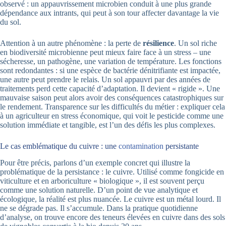
observé : un appauvrissement microbien conduit à une plus grande
dépendance aux intrants, qui peut à son tour affecter davantage la vie
du sol.
Attention à un autre phénomène : la perte de
résilience
. Un sol riche
en biodiversité microbienne peut mieux faire face à un stress – une
sécheresse, un pathogène, une variation de température. Les fonctions
sont redondantes : si une espèce de bactérie dénitrifiante est impactée,
une autre peut prendre le relais. Un sol appauvri par des années de
traitements perd cette capacité d’adaptation. Il devient « rigide ». Une
mauvaise saison peut alors avoir des conséquences catastrophiques sur
le rendement. Transparence sur les difficultés du métier : expliquer cela
à un agriculteur en stress économique, qui voit le pesticide comme une
solution immédiate et tangible, est l’un des défis les plus complexes.
Le cas emblématique du cuivre : une
contamination
persistante
Pour être précis, parlons d’un exemple concret qui illustre la
problématique de la persistance : le cuivre. Utilisé comme fongicide en
viticulture et en arboriculture « biologique », il est souvent perçu
comme une solution naturelle. D’un point de vue analytique et
écologique, la réalité est plus nuancée. Le cuivre est un métal lourd. Il
ne se dégrade pas. Il s’accumule. Dans la pratique quotidienne
d’analyse, on trouve encore des teneurs élevées en cuivre dans des sols