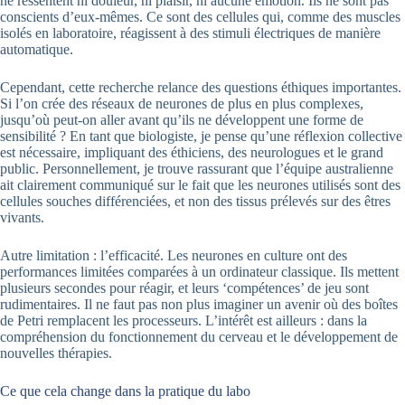
ne ressentent ni douleur, ni plaisir, ni aucune émotion. Ils ne sont pas
conscients d’eux-mêmes. Ce sont des cellules qui, comme des muscles
isolés en laboratoire, réagissent à des stimuli électriques de manière
automatique.
Cependant, cette recherche relance des questions éthiques importantes.
Si l’on crée des réseaux de neurones de plus en plus complexes,
jusqu’où peut-on aller avant qu’ils ne développent une forme de
sensibilité ? En tant que biologiste, je pense qu’une réflexion collective
est nécessaire, impliquant des éthiciens, des neurologues et le grand
public. Personnellement, je trouve rassurant que l’équipe australienne
ait clairement communiqué sur le fait que les neurones utilisés sont des
cellules souches différenciées, et non des tissus prélevés sur des êtres
vivants.
Autre limitation : l’efficacité. Les neurones en culture ont des
performances limitées comparées à un ordinateur classique. Ils mettent
plusieurs secondes pour réagir, et leurs ‘compétences’ de jeu sont
rudimentaires. Il ne faut pas non plus imaginer un avenir où des boîtes
de Petri remplacent les processeurs. L’intérêt est ailleurs : dans la
compréhension du fonctionnement du cerveau et le développement de
nouvelles thérapies.
Ce que cela change dans la pratique du labo