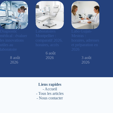
Diagnostic
Laboratoires
Labo Gujan-
médical : évaluer
Montpellier :
Mestras :
les innovations
comparatif 2026,
horaires, adresses
utiles au
horaires, accès
et préparation en
laboratoire
2026
6 août
8 août
2026
3 août
2026
2026
Liens rapides
-
Accueil
-
Tous les articles
-
Nous contacter