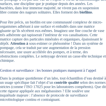
surfaces, une discipline que je pratique depuis des années. Les
bactéries, dans leur immense majorité, ne vivent pas en suspension
libre comme des nageurs solitaires. Elles forment des
biofilms
.
Pour être précis, un biofilm est une communauté complexe de micro-
organismes adhérant à une surface et emballés dans une matrice
gluante qu’ils sécrètent eux-mêmes. Imaginez une fine couche de vase
très adhérente qui tapisserait l’intérieur de vos canalisations. Cette
matrice capture des particules minérales et organiques, épaississant le
dépôt.
Attention à
sous-estimer ce phénomène ! Dans un système de
pompage, cela se traduit par une augmentation de la pression
nécessaire, une usure accélérée des pompes, et à terme, des
obstructions complètes. Le nettoyage devient un casse-tête technique et
chimique.
Gestion et surveillance : les bonnes pratiques manquent à l’appel
Dans la pratique quotidienne d’un labo, tout échantillon d’eau destiné à
un usage spécifique fait l’objet d’un
contrôle qualité
selon des normes
strictes (comme l’ISO 17025 pour les laboratoires compétents). Que dit
cette rigueur appliquée aux mégabassines ? Elle soulève une
inquiétude majeure : l’absence de protocole de surveillance
microbiologique continu et contraignant.