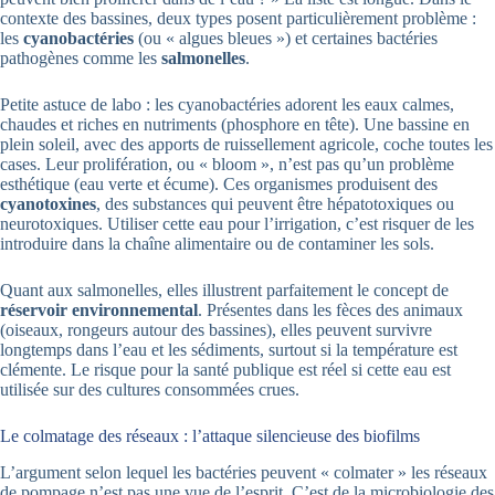
contexte des bassines, deux types posent particulièrement problème :
les
cyanobactéries
(ou « algues bleues ») et certaines bactéries
pathogènes comme les
salmonelles
.
Petite astuce de labo : les cyanobactéries adorent les eaux calmes,
chaudes et riches en nutriments (phosphore en tête). Une bassine en
plein soleil, avec des apports de ruissellement agricole, coche toutes les
cases. Leur prolifération, ou « bloom », n’est pas qu’un problème
esthétique (eau verte et écume). Ces organismes produisent des
cyanotoxines
, des substances qui peuvent être hépatotoxiques ou
neurotoxiques. Utiliser cette eau pour l’irrigation, c’est risquer de les
introduire dans la chaîne alimentaire ou de contaminer les sols.
Quant aux salmonelles, elles illustrent parfaitement le concept de
réservoir environnemental
. Présentes dans les fèces des animaux
(oiseaux, rongeurs autour des bassines), elles peuvent survivre
longtemps dans l’eau et les sédiments, surtout si la température est
clémente. Le risque pour la santé publique est réel si cette eau est
utilisée sur des cultures consommées crues.
Le colmatage des réseaux : l’attaque silencieuse des biofilms
L’argument selon lequel les bactéries peuvent « colmater » les réseaux
de pompage n’est pas une vue de l’esprit. C’est de la microbiologie des