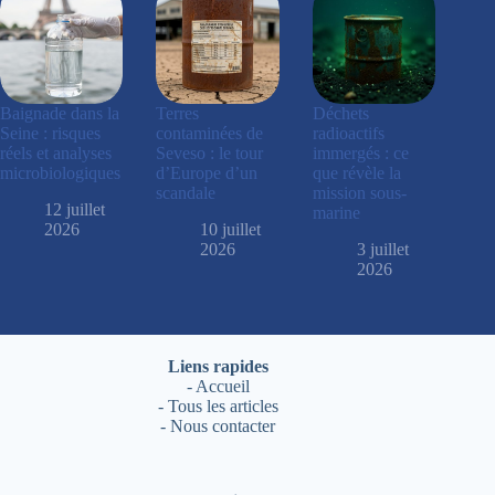
Baignade dans la
Terres
Déchets
Seine : risques
contaminées de
radioactifs
réels et analyses
Seveso : le tour
immergés : ce
microbiologiques
d’Europe d’un
que révèle la
scandale
mission sous-
12 juillet
marine
2026
10 juillet
2026
3 juillet
2026
Liens rapides
-
Accueil
-
Tous les articles
-
Nous contacter