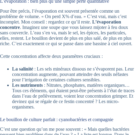
L’évaporation : bien plus qu’une simple perte quantitative
Pour être précis, l’évaporation est souvent présentée comme un
problème de volume. « On perd X% d’eau. » C’est vrai, mais c’est
incomplet. Mon conseil : regardez ce qu’il reste.
L’évaporation
concentre
. Imaginez une soupe que vous laissez mijoter à feu doux
sans couvercle. L’eau s’en va, mais le sel, les épices, les particules,
elles, restent. Le bouillon devient de plus en plus salé, de plus en plus
riche. C’est exactement ce qui se passe dans une bassine à ciel ouvert.
Cette concentration affecte deux paramètres cruciaux :
La salinité
: Les sels minéraux dissous ne s’évaporent pas. Leur
concentration augmente, pouvant atteindre des seuils néfastes
pour l’irrigation de certaines cultures sensibles.
Les nutriments
: Nitrates, phosphates, matières organiques…
Tous ces éléments, qui étaient peut-être présents à l’état de traces
dans l’eau de prélèvement, voient leur concentration grimper. Et
devinez qui se régale de ce festin concentré ? Les micro-
organismes.
Le bouillon de culture parfait : cyanobactéries et compagnie
C’est une question qu’on me pose souvent : « Mais quelles bactéries
peuvent bien proliférer dans de l’eau ? » La liste est longue. Dans le