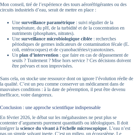
Mon conseil, tiré de l’expérience des tours aéroréfrigérantes ou des
circuits industriels d’eau, serait de mettre en place :
Une
surveillance paramétrique
: suivi régulier de la
température, du pH, de la turbidité et de la concentration en
nutriments (phosphates, nitrates).
Une
surveillance microbiologique ciblée
: recherches
périodiques de germes indicateurs de contamination fécale (E.
coli, entérocoques) et de cyanobactéries/cyanotoxines.
Un
plan d’intervention
: que faire en cas de dépassement de
seuils ? Traitement ? Mise hors service ? Ces décisions doivent
être prévues et non improvisées.
Sans cela, on stocke une ressource dont on ignore l’évolution réelle de
la qualité. C’est un peu comme conserver un médicament dans de
mauvaises conditions : à la date de péremption, il peut être devenu
inefficace, voire dangereux.
Conclusion : une approche scientifique indispensable
En février 2026, le débat sur les mégabassines ne peut plus se
contenter d’arguments purement quantitatifs ou idéologiques. Il doit
intégrer la
science du vivant à l’échelle microscopique
. L’eau n’est
pas un simple solvant inerte. C’est un milieu, un écosystème. Le