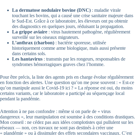
La dermatose nodulaire bovine (DNC)
: maladie virale
touchant les bovins, qui a causé une crise sanitaire majeure dans
le Sud-Est. Grâce à ce laboratoire, les éleveurs ont pu obtenir
des diagnostics en quelques jours, réduisant la propagation.
La grippe aviaire
: virus hautement pathogène, régulièrement
surveillé sur les oiseaux migrateurs.
L’anthrax (charbon)
: bactérie sporeuse, utilisée
historiquement comme arme biologique, mais aussi présente
dans certains sols.
Les hantavirus
: transmis par les rongeurs, responsables de
syndromes hémorragiques graves chez l’homme.
Pour être précis, la liste des agents pris en charge évolue régulièrement
en fonction des alertes. Une question qu’on me pose souvent : « Est-ce
qu’on manipule aussi le Covid-19 ici ? » La réponse est oui, du moins
certains variants, car le laboratoire a participé au séquençage local
pendant la pandémie.
Attention à ne pas confondre : même si on parle de « virus
dangereux », leur manipulation est soumise à des conditions drastiques.
Mon conseil : ne cédez pas aux idées complotistes qui pullulent sur les
réseaux — non, ces travaux ne sont pas destinés à créer une
« plandémie » ou à dissimuler des effets secondaires vaccinaux. C’est