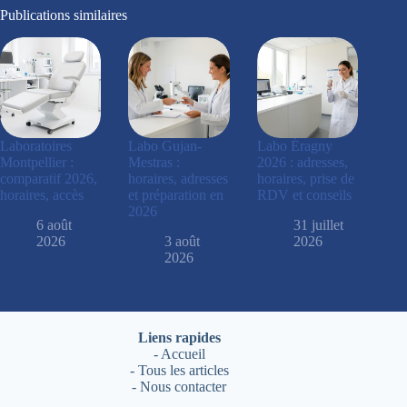
Publications similaires
Laboratoires
Labo Gujan-
Labo Éragny
Montpellier :
Mestras :
2026 : adresses,
comparatif 2026,
horaires, adresses
horaires, prise de
horaires, accès
et préparation en
RDV et conseils
2026
6 août
31 juillet
2026
3 août
2026
2026
Liens rapides
-
Accueil
-
Tous les articles
-
Nous contacter