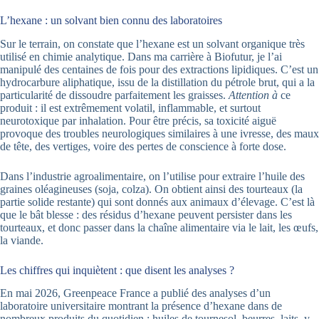
L’hexane : un solvant bien connu des laboratoires
Sur le terrain, on constate que l’hexane est un solvant organique très
utilisé en chimie analytique. Dans ma carrière à Biofutur, je l’ai
manipulé des centaines de fois pour des extractions lipidiques. C’est un
hydrocarbure aliphatique, issu de la distillation du pétrole brut, qui a la
particularité de dissoudre parfaitement les graisses.
Attention à
ce
produit : il est extrêmement volatil, inflammable, et surtout
neurotoxique par inhalation. Pour être précis, sa toxicité aiguë
provoque des troubles neurologiques similaires à une ivresse, des maux
de tête, des vertiges, voire des pertes de conscience à forte dose.
Dans l’industrie agroalimentaire, on l’utilise pour extraire l’huile des
graines oléagineuses (soja, colza). On obtient ainsi des tourteaux (la
partie solide restante) qui sont donnés aux animaux d’élevage. C’est là
que le bât blesse : des résidus d’hexane peuvent persister dans les
tourteaux, et donc passer dans la chaîne alimentaire via le lait, les œufs,
la viande.
Les chiffres qui inquiètent : que disent les analyses ?
En mai 2026, Greenpeace France a publié des analyses d’un
laboratoire universitaire montrant la présence d’hexane dans de
nombreux produits du quotidien : huiles de tournesol, beurres, laits, y