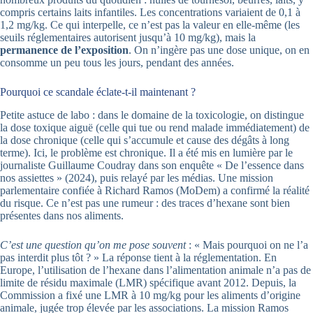
compris certains laits infantiles. Les concentrations variaient de 0,1 à
1,2 mg/kg. Ce qui interpelle, ce n’est pas la valeur en elle-même (les
seuils réglementaires autorisent jusqu’à 10 mg/kg), mais la
permanence de l’exposition
. On n’ingère pas une dose unique, on en
consomme un peu tous les jours, pendant des années.
Pourquoi ce scandale éclate-t-il maintenant ?
Petite astuce de labo : dans le domaine de la toxicologie, on distingue
la dose toxique aiguë (celle qui tue ou rend malade immédiatement) de
la dose chronique (celle qui s’accumule et cause des dégâts à long
terme). Ici, le problème est chronique. Il a été mis en lumière par le
journaliste Guillaume Coudray dans son enquête « De l’essence dans
nos assiettes » (2024), puis relayé par les médias. Une mission
parlementaire confiée à Richard Ramos (MoDem) a confirmé la réalité
du risque. Ce n’est pas une rumeur : des traces d’hexane sont bien
présentes dans nos aliments.
C’est une question qu’on me pose souvent
: « Mais pourquoi on ne l’a
pas interdit plus tôt ? » La réponse tient à la réglementation. En
Europe, l’utilisation de l’hexane dans l’alimentation animale n’a pas de
limite de résidu maximale (LMR) spécifique avant 2012. Depuis, la
Commission a fixé une LMR à 10 mg/kg pour les aliments d’origine
animale, jugée trop élevée par les associations. La mission Ramos