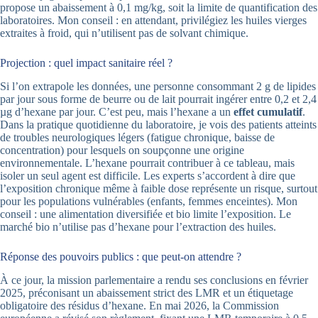
propose un abaissement à 0,1 mg/kg, soit la limite de quantification des
laboratoires. Mon conseil : en attendant, privilégiez les huiles vierges
extraites à froid, qui n’utilisent pas de solvant chimique.
Projection : quel impact sanitaire réel ?
Si l’on extrapole les données, une personne consommant 2 g de lipides
par jour sous forme de beurre ou de lait pourrait ingérer entre 0,2 et 2,4
µg d’hexane par jour. C’est peu, mais l’hexane a un
effet cumulatif
.
Dans la pratique quotidienne du laboratoire, je vois des patients atteints
de troubles neurologiques légers (fatigue chronique, baisse de
concentration) pour lesquels on soupçonne une origine
environnementale. L’hexane pourrait contribuer à ce tableau, mais
isoler un seul agent est difficile. Les experts s’accordent à dire que
l’exposition chronique même à faible dose représente un risque, surtout
pour les populations vulnérables (enfants, femmes enceintes). Mon
conseil : une alimentation diversifiée et bio limite l’exposition. Le
marché bio n’utilise pas d’hexane pour l’extraction des huiles.
Réponse des pouvoirs publics : que peut-on attendre ?
À ce jour, la mission parlementaire a rendu ses conclusions en février
2025, préconisant un abaissement strict des LMR et un étiquetage
obligatoire des résidus d’hexane. En mai 2026, la Commission