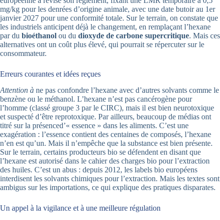
européenne a révisé son règlement, fixant une LMR temporaire à 0,5
mg/kg pour les denrées d’origine animale, avec une date butoir au 1er
janvier 2027 pour une conformité totale. Sur le terrain, on constate que
les industriels anticipent déjà le changement, en remplaçant l’hexane
par du
bioéthanol
ou du
dioxyde de carbone supercritique
. Mais ces
alternatives ont un coût plus élevé, qui pourrait se répercuter sur le
consommateur.
Erreurs courantes et idées reçues
Attention à
ne pas confondre l’hexane avec d’autres solvants comme le
benzène ou le méthanol. L’hexane n’est pas cancérogène pour
l’homme (classé groupe 3 par le CIRC), mais il est bien neurotoxique
et suspecté d’être reprotoxique. Par ailleurs, beaucoup de médias ont
titré sur la présenced’« essence » dans les aliments. C’est une
exagération : l’essence contient des centaines de composés, l’hexane
n’en est qu’un. Mais il n’empêche que la substance est bien présente.
Sur le terrain, certains producteurs bio se défendent en disant que
l’hexane est autorisé dans le cahier des charges bio pour l’extraction
des huiles. C’est un abus : depuis 2012, les labels bio européens
interdisent les solvants chimiques pour l’extraction. Mais les textes sont
ambigus sur les importations, ce qui explique des pratiques disparates.
Un appel à la vigilance et à une meilleure régulation