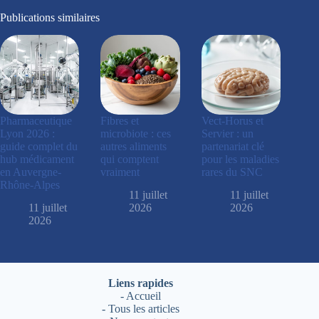
Publications similaires
Pharmaceutique
Fibres et
Vect-Horus et
Lyon 2026 :
microbiote : ces
Servier : un
guide complet du
autres aliments
partenariat clé
hub médicament
qui comptent
pour les maladies
en Auvergne-
vraiment
rares du SNC
Rhône-Alpes
11 juillet
11 juillet
11 juillet
2026
2026
2026
Liens rapides
-
Accueil
-
Tous les articles