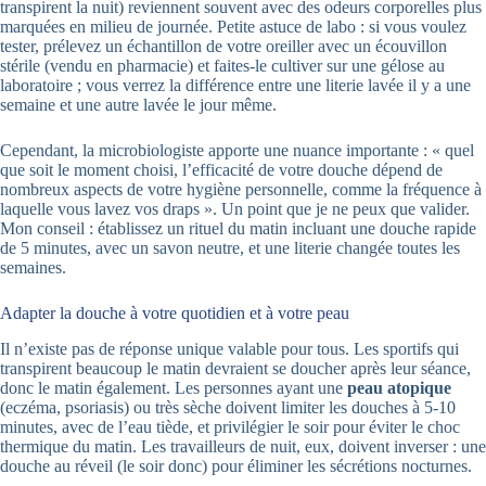
transpirent la nuit) reviennent souvent avec des odeurs corporelles plus
marquées en milieu de journée. Petite astuce de labo : si vous voulez
tester, prélevez un échantillon de votre oreiller avec un écouvillon
stérile (vendu en pharmacie) et faites-le cultiver sur une gélose au
laboratoire ; vous verrez la différence entre une literie lavée il y a une
semaine et une autre lavée le jour même.
Cependant, la microbiologiste apporte une nuance importante : « quel
que soit le moment choisi, l’efficacité de votre douche dépend de
nombreux aspects de votre hygiène personnelle, comme la fréquence à
laquelle vous lavez vos draps ». Un point que je ne peux que valider.
Mon conseil : établissez un rituel du matin incluant une douche rapide
de 5 minutes, avec un savon neutre, et une literie changée toutes les
semaines.
Adapter la douche à votre quotidien et à votre peau
Il n’existe pas de réponse unique valable pour tous. Les sportifs qui
transpirent beaucoup le matin devraient se doucher après leur séance,
donc le matin également. Les personnes ayant une
peau atopique
(eczéma, psoriasis) ou très sèche doivent limiter les douches à 5-10
minutes, avec de l’eau tiède, et privilégier le soir pour éviter le choc
thermique du matin. Les travailleurs de nuit, eux, doivent inverser : une
douche au réveil (le soir donc) pour éliminer les sécrétions nocturnes.