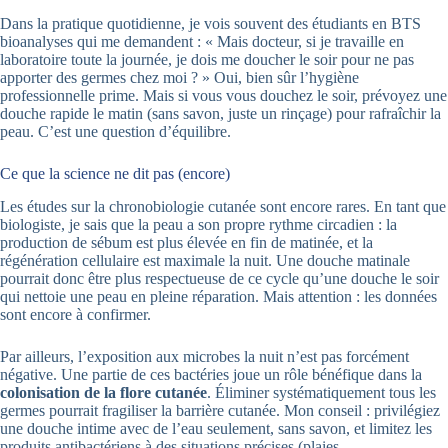
Dans la pratique quotidienne, je vois souvent des étudiants en BTS
bioanalyses qui me demandent : « Mais docteur, si je travaille en
laboratoire toute la journée, je dois me doucher le soir pour ne pas
apporter des germes chez moi ? » Oui, bien sûr l’hygiène
professionnelle prime. Mais si vous vous douchez le soir, prévoyez une
douche rapide le matin (sans savon, juste un rinçage) pour rafraîchir la
peau. C’est une question d’équilibre.
Ce que la science ne dit pas (encore)
Les études sur la chronobiologie cutanée sont encore rares. En tant que
biologiste, je sais que la peau a son propre rythme circadien : la
production de sébum est plus élevée en fin de matinée, et la
régénération cellulaire est maximale la nuit. Une douche matinale
pourrait donc être plus respectueuse de ce cycle qu’une douche le soir
qui nettoie une peau en pleine réparation. Mais attention : les données
sont encore à confirmer.
Par ailleurs, l’exposition aux microbes la nuit n’est pas forcément
négative. Une partie de ces bactéries joue un rôle bénéfique dans la
colonisation de la flore cutanée
. Éliminer systématiquement tous les
germes pourrait fragiliser la barrière cutanée. Mon conseil : privilégiez
une douche intime avec de l’eau seulement, sans savon, et limitez les
produits antibactériens à des situations précises (plaies,