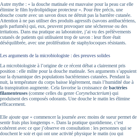
Autre mythe : « la douche matinale est mauvaise pour la peau car elle
élimine le film hydrolipidique protecteur ». Pour être précis, une
douche courte avec un savon doux ne détruit pas la barrière cutanée.
Attention à ne pas utiliser des produits agressifs (savons antibactériens,
gels parfumés) qui, eux, peuvent provoquer une sécheresse ou des
irritations. Dans ma pratique au laboratoire, j’ai vu des prélèvements
cutanés de patients qui utilisaient trop de savon : leur flore était
déséquilibrée, avec une prolifération de staphylocoques résistants.
Les arguments de la microbiologiste : des preuves solides
La microbiologiste à l’origine de ce récent débat a clairement pris
position : elle milite pour la douche matinale. Ses arguments s’appuient
sur la dynamique des populations bactériennes cutanées. Pendant la
nuit, la température du corps baisse légèrement, mais l’humidité due à
la transpiration augmente. Cela favorise la croissance de
bactéries
filamenteuses
(comme celles du genre
Corynebacterium
) qui
produisent des composés odorants. Une douche le matin les élimine
efficacement.
Elle ajoute que « commencer la journée avec moins de sueur permet de
sentir frais plus longtemps ». Dans la pratique quotidienne, c’est
cohérent avec ce que j’observe en consultation : les personnes qui se
douchent le soir et qui ont une activité physique le matin (ou qui