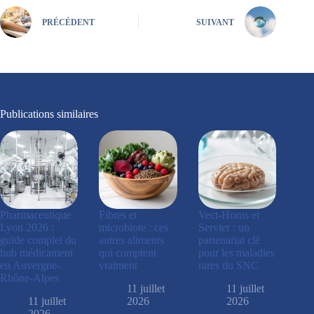
PRÉCÉDENT
SUIVANT
Publications similaires
Pharmaceutique
Fibres et
Vect-Horus et
Lyon 2026 :
microbiote : ces
Servier : un
guide complet du
autres aliments
partenariat clé
hub médicament
qui comptent
pour les maladies
en Auvergne-
vraiment
rares du SNC
Rhône-Alpes
11 juillet
11 juillet
11 juillet
2026
2026
2026