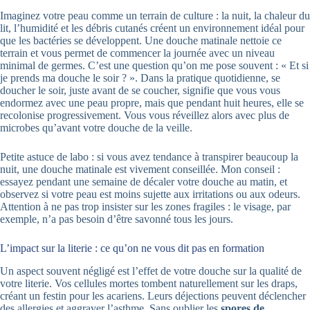
Imaginez votre peau comme un terrain de culture : la nuit, la chaleur du
lit, l’humidité et les débris cutanés créent un environnement idéal pour
que les bactéries se développent. Une douche matinale nettoie ce
terrain et vous permet de commencer la journée avec un niveau
minimal de germes. C’est une question qu’on me pose souvent : « Et si
je prends ma douche le soir ? ». Dans la pratique quotidienne, se
doucher le soir, juste avant de se coucher, signifie que vous vous
endormez avec une peau propre, mais que pendant huit heures, elle se
recolonise progressivement. Vous vous réveillez alors avec plus de
microbes qu’avant votre douche de la veille.
Petite astuce de labo : si vous avez tendance à transpirer beaucoup la
nuit, une douche matinale est vivement conseillée. Mon conseil :
essayez pendant une semaine de décaler votre douche au matin, et
observez si votre peau est moins sujette aux irritations ou aux odeurs.
Attention à ne pas trop insister sur les zones fragiles : le visage, par
exemple, n’a pas besoin d’être savonné tous les jours.
L’impact sur la literie : ce qu’on ne vous dit pas en formation
Un aspect souvent négligé est l’effet de votre douche sur la qualité de
votre literie. Vos cellules mortes tombent naturellement sur les draps,
créant un festin pour les acariens. Leurs déjections peuvent déclencher
des allergies et aggraver l’asthme. Sans oublier les
spores de