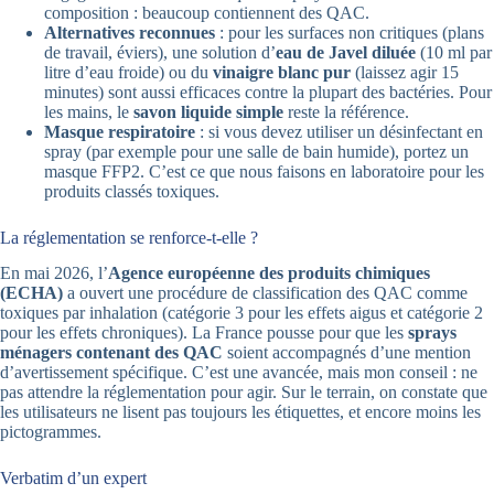
composition : beaucoup contiennent des QAC.
Alternatives reconnues
: pour les surfaces non critiques (plans
de travail, éviers), une solution d’
eau de Javel diluée
(10 ml par
litre d’eau froide) ou du
vinaigre blanc pur
(laissez agir 15
minutes) sont aussi efficaces contre la plupart des bactéries. Pour
les mains, le
savon liquide simple
reste la référence.
Masque respiratoire
: si vous devez utiliser un désinfectant en
spray (par exemple pour une salle de bain humide), portez un
masque FFP2. C’est ce que nous faisons en laboratoire pour les
produits classés toxiques.
La réglementation se renforce-t-elle ?
En mai 2026, l’
Agence européenne des produits chimiques
(ECHA)
a ouvert une procédure de classification des QAC comme
toxiques par inhalation (catégorie 3 pour les effets aigus et catégorie 2
pour les effets chroniques). La France pousse pour que les
sprays
ménagers contenant des QAC
soient accompagnés d’une mention
d’avertissement spécifique. C’est une avancée, mais mon conseil : ne
pas attendre la réglementation pour agir. Sur le terrain, on constate que
les utilisateurs ne lisent pas toujours les étiquettes, et encore moins les
pictogrammes.
Verbatim d’un expert