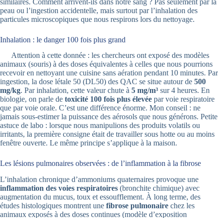
similaires. Comment arrivent-ils dans notre sang ? Pas seulement par la
peau ou l’ingestion accidentelle, mais surtout par l’inhalation des
particules microscopiques que nous respirons lors du nettoyage.
Inhalation : le danger 100 fois plus grand
Attention à cette donnée : les chercheurs ont exposé des modèles
animaux (souris) à des doses équivalentes à celles que nous pourrions
recevoir en nettoyant une cuisine sans aération pendant 10 minutes. Par
ingestion, la dose létale 50 (DL50) des QAC se situe autour de
500
mg/kg
. Par inhalation, cette valeur chute à
5 mg/m³
sur 4 heures. En
biologie, on parle de
toxicité 100 fois plus élevée
par voie respiratoire
que par voie orale. C’est une différence énorme. Mon conseil : ne
jamais sous-estimer la puissance des aérosols que nous générons. Petite
astuce de labo : lorsque nous manipulions des produits volatils ou
irritants, la première consigne était de travailler sous hotte ou au moins
fenêtre ouverte. Le même principe s’applique à la maison.
Les lésions pulmonaires observées : de l’inflammation à la fibrose
L’inhalation chronique d’ammoniums quaternaires provoque une
inflammation des voies respiratoires
(bronchite chimique) avec
augmentation du mucus, toux et essoufflement. À long terme, des
études histologiques montrent une
fibrose pulmonaire
chez les
animaux exposés à des doses continues (modèle d’exposition