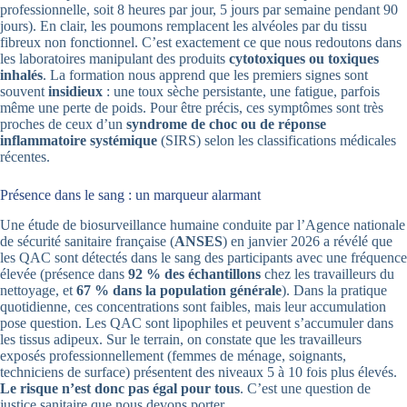
professionnelle, soit 8 heures par jour, 5 jours par semaine pendant 90
jours). En clair, les poumons remplacent les alvéoles par du tissu
fibreux non fonctionnel. C’est exactement ce que nous redoutons dans
les laboratoires manipulant des produits
cytotoxiques ou toxiques
inhalés
. La formation nous apprend que les premiers signes sont
souvent
insidieux
: une toux sèche persistante, une fatigue, parfois
même une perte de poids. Pour être précis, ces symptômes sont très
proches de ceux d’un
syndrome de choc ou de réponse
inflammatoire systémique
(SIRS) selon les classifications médicales
récentes.
Présence dans le sang : un marqueur alarmant
Une étude de biosurveillance humaine conduite par l’Agence nationale
de sécurité sanitaire française (
ANSES
) en janvier 2026 a révélé que
les QAC sont détectés dans le sang des participants avec une fréquence
élevée (présence dans
92 % des échantillons
chez les travailleurs du
nettoyage, et
67 % dans la population générale
). Dans la pratique
quotidienne, ces concentrations sont faibles, mais leur accumulation
pose question. Les QAC sont lipophiles et peuvent s’accumuler dans
les tissus adipeux. Sur le terrain, on constate que les travailleurs
exposés professionnellement (femmes de ménage, soignants,
techniciens de surface) présentent des niveaux 5 à 10 fois plus élevés.
Le risque n’est donc pas égal pour tous
. C’est une question de
justice sanitaire que nous devons porter.