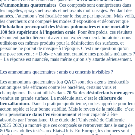
d’ammoniums quaternaires
. Ces composés sont omniprésents dans
les lingettes, sprays nettoyants et nettoyants multi-usages. Pendant des
années, l’attention s’est focalisée sur le risque par ingestion. Mais voilà,
les chercheurs ont comparé les modes d’exposition et découvert que
l’inhalation provoquait des lésions pulmonaires et une mortalité
100 fois supérieure à l’ingestion orale
. Pour être précis, ces résultats
résonnent particulièrement avec mon expérience en laboratoire : nous
utilisions ces mêmes produits pour la désinfection des surfaces, et
personne ne portait de masque à l’époque. C’est une question qu’on
me pose souvent : « Dois-je vraiment craindre mes produits ménagers ?
» La réponse est nuancée, mais mérite qu’on s’y attarde sérieusement.
Les ammoniums quaternaires : amis ou ennemis invisibles ?
Les ammoniums quaternaires (ou
QAC
) sont des agents tensioactifs
cationiques très efficaces contre les bactéries, certains virus et
champignons. Ils sont utilisés dans
70 % des désinfectants ménagers
vendus en grande surface. La molécule star, c’est le
chlorure de
benzalkonium
. Dans la pratique quotidienne, on les apprécie pour leur
action rapide et leur bonne stabilité. Mais le revers de la médaille, c’est
leur
persistance dans l’environnement
et leur capacité à être
absorbés par l’organisme. Une étude de l’Université de Californie
(2025-2026) a montré que ces composés se retrouvent dans le sang de
80 % des adultes testés aux États-Unis. En Europe, les données sont