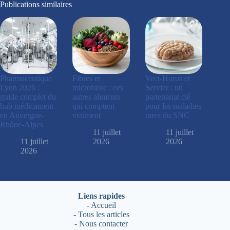
Publications similaires
Pharmaceutique
Fibres et
Vect-Horus et
Lyon 2026 :
microbiote : ces
Servier : un
guide complet du
autres aliments
partenariat clé
hub médicament
qui comptent
pour les maladies
en Auvergne-
vraiment
rares du SNC
Rhône-Alpes
11 juillet
11 juillet
11 juillet
2026
2026
2026
Liens rapides
-
Accueil
-
Tous les articles
-
Nous contacter