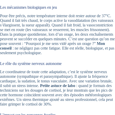
Les mécanismes biologiques en jeu
Pour être précis, notre température interne doit rester autour de 37°C.
Quand il fait très chaud, le corps active la vasodilatation (les vaisseaux
s’élargissent, la sueur apparaît). Quand il fait froid, la vasoconstriction
se met en route (les vaisseaux se resserrent, les muscles frissonnent).
Dans la pratique quotidienne, lors d’un orage, les deux enchaînements
peuvent se succéder en quelques minutes. C’est une question qu’on me
pose souvent : “Pourquoi je me sens vidé après un orage ?”
Mon
conseil
: ne négligez pas cette fatigue. Elle est réelle, biologique, et pas
seulement psychologique.
Le rôle du système nerveux autonome
Le coordinateur de toute cette adaptation, c’est le système nerveux
autonome (sympathique et parasympathique). Il ajuste la fréquence
cardiaque, la sudation, le tonus vasculaire. Avec une variation brutale,
il subit un stress intense.
Petite astuce de labo
: quand je formais des
techniciens sur les dosages de cortisol, je leur montrais que les pics de
cette hormone coïncident souvent avec des épisodes météorologiques
extrêmes. Un stress thermique ajouté au stress professionnel, cela peut
faire grimper le cortisol de 30%.
L’impact sur les personnes fragiles