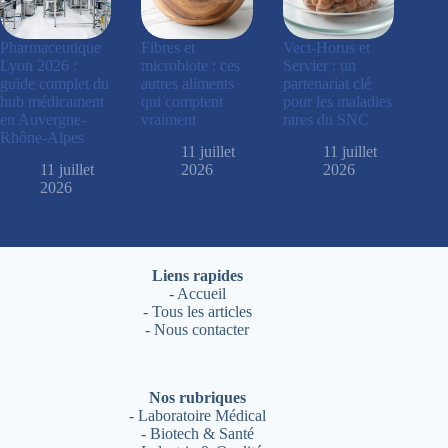
Pharmaceutique
Fibres et
Vect-Horus et
Lyon 2026 :
microbiote : ces
Servier : un
guide complet du
autres aliments
partenariat clé
hub médicament
qui comptent
pour les maladies
en Auvergne-
vraiment
rares du SNC
Rhône-Alpes
11 juillet
11 juillet
11 juillet
2026
2026
2026
Liens rapides
-
Accueil
-
Tous les articles
-
Nous contacter
Nos rubriques
-
Laboratoire Médical
-
Biotech & Santé