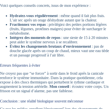
Voici quelques conseils concrets, issus de mon expérience :
Hydratez-vous régulièrement
: même quand il fait plus frais.
L’air sec après un orage déshydrate autant que la chaleur.
Fractionnez vos repas
: privilégiez des petites portions légères
(fruits, légumes, protéines maigres) pour éviter de surcharger le
métabolisme.
Intégrez des moments de repos
: une sieste de 15 à 20 minutes
peut aider le système nerveux à se recalibrer.
Évitez les changements brutaux d’environnement
: pas de
douche glacée après un coup de chaud, mieux vaut une eau tiède
et un passage progressif à l’air libre.
Erreurs fréquentes à éviter
Ne croyez pas que “se forcer” à sortir dans le froid après la canicule
renforce le système immunitaire. Dans la pratique quotidienne, cela
expose à des chocs thermiques qui perturbent le rythme cardiaque et
augmentent la tension artérielle.
Mon conseil
: écoutez votre corps. Un
frisson est un signal d’alarme, pas une faiblesse.
Conclusion : une réalité biologique souvent méconnue
Ce que les médias appellent “épuisement” lors des changements de