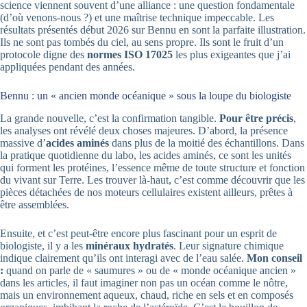
science viennent souvent d’une alliance : une question fondamentale
(d’où venons-nous ?) et une maîtrise technique impeccable. Les
résultats présentés début 2026 sur Bennu en sont la parfaite illustration.
Ils ne sont pas tombés du ciel, au sens propre. Ils sont le fruit d’un
protocole digne des
normes ISO 17025
les plus exigeantes que j’ai
appliquées pendant des années.
Bennu : un « ancien monde océanique » sous la loupe du biologiste
La grande nouvelle, c’est la confirmation tangible.
Pour être précis
,
les analyses ont révélé deux choses majeures. D’abord, la présence
massive d’
acides aminés
dans plus de la moitié des échantillons. Dans
la pratique quotidienne du labo, les acides aminés, ce sont les unités
qui forment les protéines, l’essence même de toute structure et fonction
du vivant sur Terre. Les trouver là-haut, c’est comme découvrir que les
pièces détachées de nos moteurs cellulaires existent ailleurs, prêtes à
être assemblées.
Ensuite, et c’est peut-être encore plus fascinant pour un esprit de
biologiste, il y a les
minéraux hydratés
. Leur signature chimique
indique clairement qu’ils ont interagi avec de l’eau salée.
Mon conseil
:
quand on parle de « saumures » ou de « monde océanique ancien »
dans les articles, il faut imaginer non pas un océan comme le nôtre,
mais un environnement aqueux, chaud, riche en sels et en composés