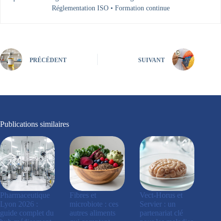
Réglementation ISO • Formation continue
PRÉCÉDENT
SUIVANT
Publications similaires
Pharmaceutique
Fibres et
Vect-Horus et
Lyon 2026 :
microbiote : ces
Servier : un
guide complet du
autres aliments
partenariat clé