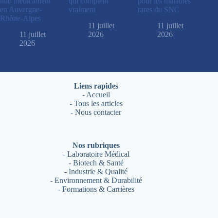
hub médicament
qui comptent
pour les maladies
en Auvergne-
vraiment
rares du SNC
Rhône-Alpes
11 juillet
11 juillet
11 juillet
2026
2026
2026
Liens rapides
-
Accueil
-
Tous les articles
-
Nous contacter
Nos rubriques
-
Laboratoire Médical
-
Biotech & Santé
-
Industrie & Qualité
-
Environnement & Durabilité
-
Formations & Carrières