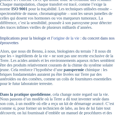
Chaque manipulation, chaque transfert est tracé, comme l’exige la
norme
ISO 9001
pour la traçabilité. Les techniques utilisées ensuite –
spectrométrie de masse, chromatographie – sont les sœurs jumelles de
celles qui dosent vos hormones ou vos marqueurs tumoraux. La
différence, c’est la sensibilité, poussée à son paroxysme pour détecter
des traces infimes vieilles de plusieurs milliards d’années.
Implications pour la biologie et l’
origine de la vie
: du concret dans nos
éprouvettes
Alors, que nous dit Bennu, à nous, biologistes du terrain ? Il nous dit
que les « ingrédients de la vie » ne sont pas une recette exclusive de la
Terre. Les acides aminés et les environnements aqueux riches semblent
être des produits relativement courants de la chimie du système solaire
jeune. Cela renforce l’hypothèse d’une
panspermie
chimique : les
briques fondamentales auraient pu être livrées sur Terre par des
astéroïdes ou des comètes, comme un colis de fournitures essentielles
pour le futur laboratoire terrestre.
Dans la pratique quotidienne
, cela change notre regard sur la vie.
Nous passons d’un modèle où la Terre a dû tout inventer seule dans
son coin, à un modèle où elle a reçu un kit de démarrage avancé. C’est
comme si, pour former un technicien de labo, au lieu de lui faire tout
découvrir, on lui fournissait d’emblée un manuel de procédures et des