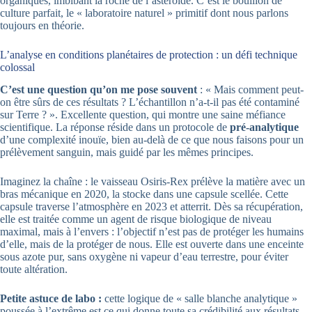
organiques, imbibant la roche de l’astéroïde. C’est le bouillon de
culture parfait, le « laboratoire naturel » primitif dont nous parlons
toujours en théorie.
L’analyse en conditions planétaires de protection : un défi technique
colossal
C’est une question qu’on me pose souvent
: « Mais comment peut-
on être sûrs de ces résultats ? L’échantillon n’a-t-il pas été contaminé
sur Terre ? ». Excellente question, qui montre une saine méfiance
scientifique. La réponse réside dans un protocole de
pré-analytique
d’une complexité inouïe, bien au-delà de ce que nous faisons pour un
prélèvement sanguin, mais guidé par les mêmes principes.
Imaginez la chaîne : le vaisseau Osiris-Rex prélève la matière avec un
bras mécanique en 2020, la stocke dans une capsule scellée. Cette
capsule traverse l’atmosphère en 2023 et atterrit. Dès sa récupération,
elle est traitée comme un agent de risque biologique de niveau
maximal, mais à l’envers : l’objectif n’est pas de protéger les humains
d’elle, mais de la protéger de nous. Elle est ouverte dans une enceinte
sous azote pur, sans oxygène ni vapeur d’eau terrestre, pour éviter
toute altération.
Petite astuce de labo :
cette logique de « salle blanche analytique »
poussée à l’extrême est ce qui donne toute sa crédibilité aux résultats.